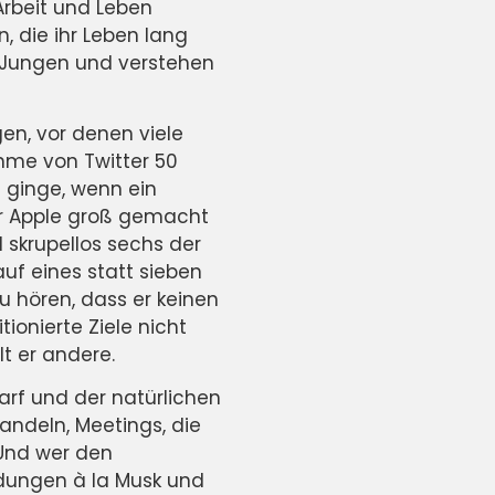
Arbeit und Leben
n, die ihr Leben lang
er Jungen und verstehen
en, vor denen viele
hme von Twitter 50
 ginge, wenn ein
der Apple groß gemacht
 skrupellos sechs der
uf eines statt sieben
u hören, dass er keinen
ionierte Ziele nicht
lt er andere.
rf und der natürlichen
andeln, Meetings, die
Und wer den
idungen à la Musk und