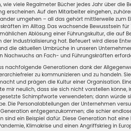
n, wie viele Regalmeter Bücher jedes Jahr über die
g erscheinen. Auf den Mitarbeiter eingehen, zuhör
ander umgehen – all das gehört mittlerweile zum E
gskräften im Alltag. Das wachsende Bewusstsein fü
allmählichen Ablösung einer Führungskultur, die auf
n der Industrialisierung hat. Befeuert wird diese En
nd die aktuellen Umbrüche in unseren Unternehmen
en Nachwuchs an Fach- und Führungskräften erford
 dass nachfolgende Generationen dank der Allgegenw
erarchiefreier zu kommunizieren und zu handeln. Sie
cht und prägen die Kultur einer Organisation. Ein
te mir neulich, dass sie sich nicht vorstellen könne
rgesetzte Schimpfworte verwendeten; dann würde si
habe. Die Personalabteilungen der Unternehmen vers
n Generation entgegenzukommen; die schier endlose
ind ein Beispiel dafür. Diese Generation hat eine k
ndemie, Klimakrise und einen Angriffskrieg in Europ