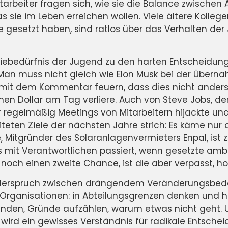
tarbeiter fragen sich, wie sie die Balance zwischen 
 sie im Leben erreichen wollen. Viele ältere Kollege
lle gesetzt haben, sind ratlos über das Verhalten d
ebedürfnis der Jugend zu den harten Entscheidung
n muss nicht gleich wie Elon Musk bei der Überna
r mit dem Kommentar feuern, dass dies nicht anders
onen Dollar am Tag verliere. Auch von Steve Jobs, 
er regelmäßig Meetings von Mitarbeitern hijackte und
eten Ziele der nächsten Jahre strich: Es käme nur a
, Mitgründer des Solaranlagenvermieters Enpal, ist z
s mit Verantwortlichen passiert, wenn gesetzte ambit
 noch einen zweite Chance, ist die aber verpasst, ho
Widerspruch zwischen drängendem Veränderungsbeda
r Organisationen: in Abteilungsgrenzen denken und h
nden, Gründe aufzählen, warum etwas nicht geht. 
 wird ein gewisses Verständnis für radikale Entsche