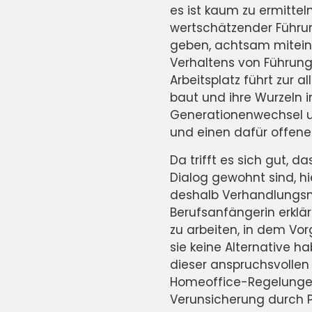
es ist kaum zu ermittel
wertschätzender Führun
geben, achtsam mitein
Verhaltens von Führun
Arbeitsplatz führt zur 
baut und ihre Wurzeln i
Generationenwechsel u
und einen dafür offen
Da trifft es sich gut,
Dialog gewohnt sind, hi
deshalb Verhandlungsma
Berufsanfängerin erklär
zu arbeiten, in dem Vo
sie keine Alternative 
dieser anspruchsvolle
Homeoffice-Regelungen s
Verunsicherung durch Pa