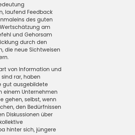
 Bedeutung
en, laufend Feedback
inmaleins des guten
r Wertschätzung am
 Befehl und Gehorsam
twicklung durch den
, die neue Sichtweisen
ern.
art von Information und
 sind rar, haben
e gut ausgebildete
, in einem Unternehmen
e gehen, selbst, wenn
uchen, den Bedürfnissen
n Diskussionen über
ollektive
a hinter sich, jüngere