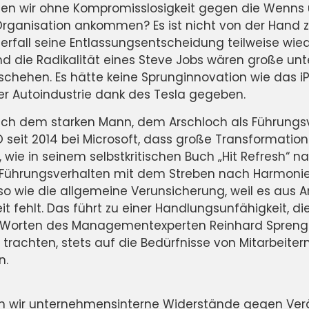
len wir ohne Kompromisslosigkeit gegen die Wenns 
anisation ankommen? Es ist nicht von der Hand z
erfall seine Entlassungsentscheidung teilweise w
d die Radikalität eines Steve Jobs wären große un
eschehen. Es hätte keine Sprunginnovation wie das 
er Autoindustrie dank des Tesla gegeben.
nach dem starken Mann, dem Arschloch als Führungsv
O seit 2014 bei Microsoft, dass große Transformati
wie in seinem selbstkritischen Buch „Hit Refresh“ na
ührungsverhalten mit dem Streben nach Harmonie v
so wie die allgemeine Verunsicherung, weil es aus An
 fehlt. Das führt zu einer Handlungsunfähigkeit, die
 Worten des Managementexperten Reinhard Spreng
trachten, stets auf die Bedürfnisse von Mitarbeite
n.
n wir unternehmensinterne Widerstände gegen Ver