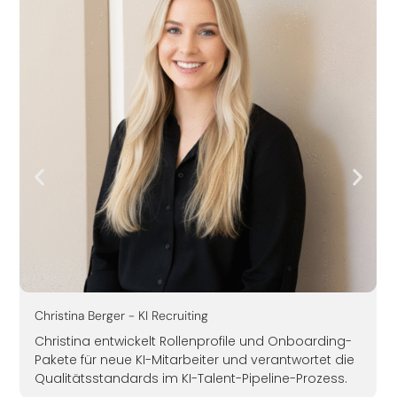
ristina Berger - KI Recruiting
Leonard
hristina entwickelt Rollenprofile und Onboarding-
Leonar
akete für neue KI-Mitarbeiter und verantwortet die
strikt
ualitätsstandards im KI-Talent-Pipeline-Prozess.
compan