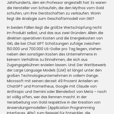
Jahrhunderts, den ein Professor angestellt hat: Es waren
die Hersteller von Schaufeln, die den Mythos vom Gold
schufen, um ihre Gerätschaften zu verkaufen. Worin
liegt die Analogie zum Geschäftsmodell von GKI?
In beiden Fällen liegt die größte Wertschöpfung nicht
im Produkt selbst, und das aus zwei Gründen: Allein die
direkten operativen Kosten und die Energiekosten von
GKI, die bei Chat GPT Schätzungen zufolge zwischen
150.000 und 700.000 US-Dollar pro Tag liegen, stehen
neben den sonstigen Kosten des Unternehmens in
keinem Verhältnis zu Einnahmen, die sich aus
Zugangsgebühren erzielen lassen. Und: Der Wettbewerb
der Large Language Models (LLM) ist längst unter den
großen Technologieunternehmen in vollem Gange.
Microsoft mit seinen derzeit 49 Prozent Anteilen an
ChatGPT und Prometheus, Google mit Claude von
Anthropic und Gemini oder Blenderbot von Meta – noch
ist völlig offen, wer das Rennen macht. In der
Verarbeitung von Gold respektive in der Kreation von
Anwendungsmodellen (Application Programming
Interfaces, APIs) zum Beispiel für Entwickler, die